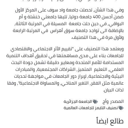
وفي هذا الشأن, تحصلت جامعة واد سوف على المركز الأول
ضمن أحسن 400 جامعة دوليا, تليها جامعتي خنشلة و أم
البواقي, في حين حلت جامعة المسيلة في المرتبة الثالثة,
بالإضافة الى تواجد جامعة سوق أهراس في المرتبة الرابعة
ولأول مرة في هذا التصنيف.
ويعتمد هذا التصنيف على "تقييم الأثر الاجتماعي والاقتصادي
للجامعات بناء على مدى مساهمتها في تحقيق أهداف التنمية
المستدامة للأمم المتحدة ومعايير دقيقة تشمل جودة البحث
العلمي, التعليم المتميز, الشراكات المجتمعية، والمبادرات
البيئية والاجتماعية, لإبراز دور الجامعات في مواجهة تحديات
عالمية مثل الفقر، التغير المناخي، والمساواة الاجتماعية", وفقا
لذات البيان.
المصدر
وأج
الجامعة الجزائرية
تصنيف التايمز للجامعات العالمية
طالع ايضاً