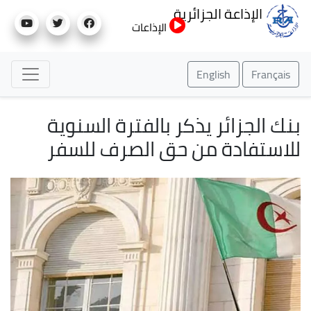
تجاوز
الإذاعة الجزائرية
إلى
الإذاعات
المحتوى
الرئيسي
English
Français
بنك الجزائر يذكر بالفترة السنوية
للاستفادة من حق الصرف للسفر