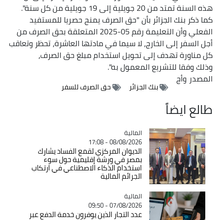
هذه السنة تمتد من 20 جويلية إلى 19 جويلية من كل سنة".
كما ذكر بنك الجزائر بأن "حق الصرف يمنح حصريا للمستفيد
الفعلي وأن التعليمة رقم 05-2025 المتعلقة بحق الصرف من
أجل السفر إلى الخارج، لا سيما في مادتها العاشرة، تحظر وتعاقب
كل مناورة تهدف إلى تحويل استخدام مبلغ حق الصرف،
وذلك وفقا للتشريع المعمول به".
المصدر
وأج
بنك الجزائر
حق الصرف للسفر
طالع ايضاً
المالية
Catégorie
08/08/2026 - 17:08
الديوان المركزي لقمع الفساد يشارك
بمصر في ورشة إقليمية حول سوء
استخدام الذكاء الاصطناعي في ارتكاب
الجرائم المالية
المالية
Catégorie
07/08/2026 - 09:50
عدد التجار الذين يوفرون خدمة الدفع عبر