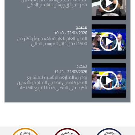
خطر الحرائق ورهان التشجير الذكي
مجتمع
Catégorie
23/07/2026 - 10:18
المدير العام للغابات: 445 حريقاً وأكثر من
1500 تدخل خلال الموسم الحالي
اقتصاد
Catégorie
22/07/2026 - 12:13
بوحرب: المتابعة الرئاسية للمشاريع
المهيكلة في قطاعي المناجم والتعدين
تأكيد على المضي قدما لتنويع الاقتصاد