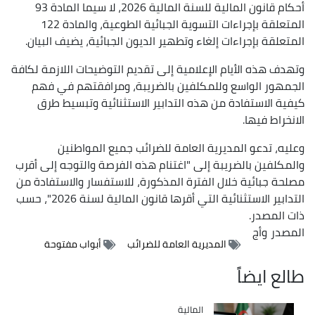
أحكام قانون المالية للسنة المالية 2026، لا سيما المادة 93
المتعلقة بإجراءات التسوية الجبائية الطوعية، والمادة 122
المتعلقة بإجراءات إلغاء وتطهير الديون الجبائية، يضيف البيان.
وتهدف هذه الأيام الإعلامية إلى تقديم التوضيحات اللازمة لكافة
الجمهور الواسع وللمكلفين بالضريبة، ومرافقتهم في فهم
كيفية الاستفادة من هذه التدابير الاستثنائية وتبسيط طرق
الانخراط فيها.
وعليه، تدعو المديرية العامة للضرائب جميع المواطنين
والمكلفين بالضريبة إلى "اغتنام هذه الفرصة والتوجه إلى أقرب
مصلحة جبائية خلال الفترة المذكورة، للاستفسار والاستفادة من
التدابير الاستثنائية التي أقرها قانون المالية لسنة 2026"، حسب
ذات المصدر.
المصدر
وأج
المديرية العامة للضرائب
أبواب مفتوحة
طالع ايضاً
المالية
Catégorie