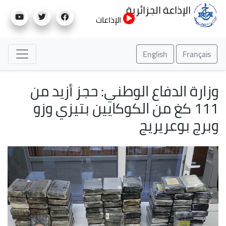
تجاوز
الإذاعة الجزائرية
إلى
الإذاعات
المحتوى
الرئيسي
English
Français
وزارة الدفاع الوطني: حجز أزيد من
111 كغ من الكوكايين بتيزي وزو
وبرج بوعريريج