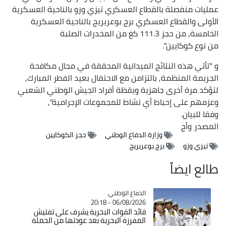
عمليات منفصلة بالقطاع العسكري تيزي وزو بالناحية العسكرية
الأولى والقطاع العسكري برج بوعريريج بالناحية العسكرية
الخامسة, من حجز 111.3 كغ من المخدرات الصلبة
من نوع كوكايين".
و "تأتي هذه النتائج الميدانية المحققة في مجال مكافحة
الجريمة المنظمة, بالتزامن مع الاحتفال بعيد الفطر المبارك,
لتؤكد مرة أخرى جاهزية ويقظة أفراد الجيش الوطني الشعبي
وعزمهم على إحباط أي نشاط للمجموعات الإجرامية",
وفقا للبيان.
المصدر
وأج
وزارة الدفاع الوطني
حجز الكوكايين
تيزي وزو
برج بوعريريج
طالع ايضاً
Catégorie
الدفاع الوطني
06/08/2026 - 20:18
قائد القوات البحرية يشرف على تفتيش
المفرزة البحرية بعد عودتها من الحملة