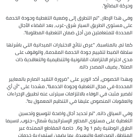
وحركة البضائع".
وفي هذا الإطار, "تم التطرق إلى وضعية التغطية وجودة الخدمة
على مستوى الطريق السيار شرق-غرب, بعد انقضاء الآجال
المحددة للمتعاملين من أجل ضمان التغطية المطلوبة".
كما تم, بالمناسبة, "عرض نتائج الاختبارات الميدانية التي باشرتها
سلطة الضبط لتقييم جودة الخدمة المقدمة, والوقوف على
مدى احترام الالتزامات القانونية والتنظيمية والتعاقدية ذات
الصلة", يضيف المصدر ذاته.
وبهذا الخصوص, أكد الوزير على "ضرورة التقيد الصارم بالمعايير
المحددة في مجال التغطية وجودة الخدمة", مشددا على "أن أي
تقصير مثبت في الوفاء بالالتزامات سيترتب عنه تطبيق الإجراءات
والعقوبات المنصوص عليها في التنظيم المعمول به".
وفي السياق ذاته, "تم تحديد آجال واضحة لتوسيع وتحسين
التغطية على مستوى المحاور الإستراتيجية شمال–جنوب, لاسيما
الطرق الوطنية رقم 1 و3 و6, خاصة المقاطع الممتدة عبر
المناطق الصحراوية والبعيدة, بما يضمن استمرارية خدمات