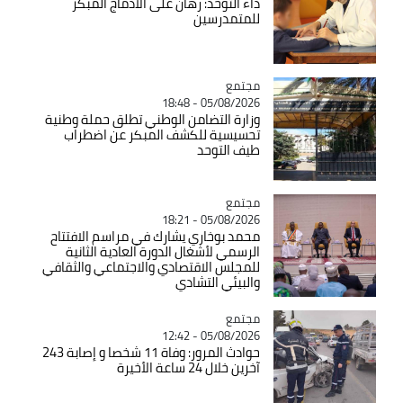
داء التوحد: رهان على الادماج المبكّر
للمتمدرسين
مجتمع
Catégorie
05/08/2026 - 18:48
وزارة التضامن الوطني تطلق حملة وطنية
تحسيسية للكشف المبكر عن اضطراب
طيف التوحد
مجتمع
Catégorie
05/08/2026 - 18:21
محمد بوخاري يشارك في مراسم الافتتاح
الرسمي لأشغال الدورة العادية الثانية
للمجلس الاقتصادي والاجتماعي والثقافي
والبيئي التشادي
مجتمع
Catégorie
05/08/2026 - 12:42
حوادث المرور: وفاة 11 شخصا و إصابة 243
آخرين خلال 24 ساعة الأخيرة