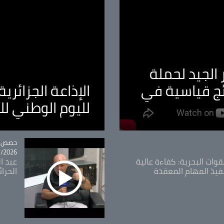
الجيد لحملة
ئج قياسية في
الإذاعة الجزائر
لليوم الوطني ل
tégorie
حصص و
26 - 09:49
قوات البحرية: كفاءة عالية
عبد ال
فيذ المهام المعقدة
الحرا