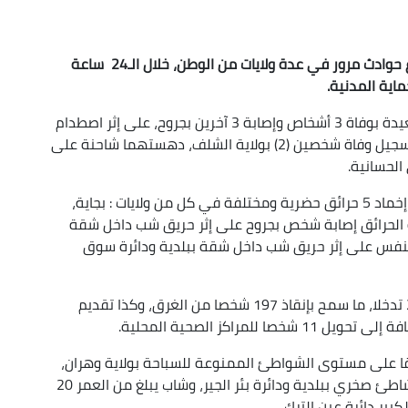
توفي 10 أشخاص وأصيب 242 آخرون بجروح، إثر وقوع حوادث مرور في عدة ولايات من الوطن، خلال الـ24 ساعة
ماية المدنية.
وأوضح ذات المصدر أن أثقل حصيلة سجلت بولاية سعيدة بوفاة 3 أشخاص وإصابة 3 آخرين بجروح، على إثر اصطدام
بين سيارتين على الطريق الوطني رقم 92، كما تم تسجيل وفاة شخصين (2) بولاية الشلف، دهستهما شاحنة على
لحسانية.
من جهة أخرى، تدخلت مصالح الحماية المدنية لأجل إخماد 5 حرائق حضرية ومختلفة في كل من ولايات : بجاية،
الحرائق إصابة شخص بجروح على إثر حريق شب داخل شقة
 6 أشخاص بضيق في التنفس على إثر حريق شب داخل شقة ببلدية ودائرة سوق
بدوره قام جهاز حراسة الشواطئ والاستجمام ب262 تدخلا، ما سمح بإنقاذ 197 شخصا من الغرق، وكذا تقديم
خلال ذات الفترة تسجيل وفاة شخصين (2) غرقا على مستوى الشواطئ الممنوعة للسباحة بولاية وهران،
ويتعلق الأمر بطفل يبلغ من العمر 15 سنة توفي بشاطئ صخري ببلدية ودائرة بئر الجير، وشاب يبلغ من العمر 20
ير دائرة عين الترك.