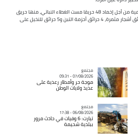
وتدخل جهاز مكافحة حرائق الغابات والمحاصيل الزراعية من أجل إخماد 48 حريقا مست الغطاء النباتي، منها حريق
أدغال، حريق أحراش، 30 حريق محاصيل زراعية، 5 حرائق أشجار مثمرة، 4 حرائق أحزمة التبن و5 حرائق للنخيل على
مجتمع
Catégorie
07/08/2026 - 09:31
موجة حر وأمطار رعدية على
عديد ولايات الوطن
مجتمع
Catégorie
06/08/2026 - 17:38
تيارت: 6 وفيات في حادث مرور
ببلدية شحيمة