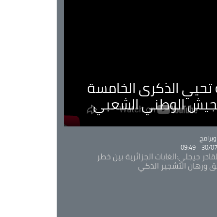
ية تحيي الذكرى الخامسة
لجيش الوطني الشعبي
Ca
برامج
30/07/20
قادر جيجلي:الغابات الجزائرية بين خطر
ئق ورهان التشجير الذكي