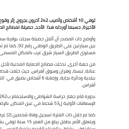
الأخيرة، حسبما أوردته هذا الأحد، حصيلة لمصالح الح
مستوى الطريق السيار شرق غرب بالمكان المسمى ا
عنابة، تبسة، وهران وسوق أهراس، حيث خلفت هذه 
ببلدية ودائرة بجاية، وإصابة
أهراس.
الإسعافات الأولية ل53 شخصا في عين المكان، بالإضافة إلى تحويل 11 شخصا للمراكز الصحية المحلية.
كما تم 
سنة توفي بشاطئ الميناء القديم ببلدية المرسى الكب