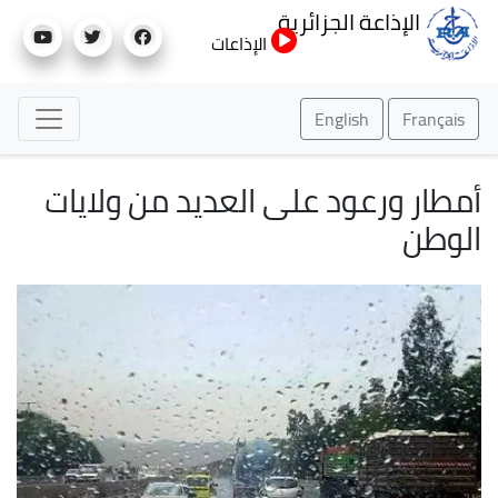
تجاوز
الإذاعة الجزائرية
إلى
الإذاعات
المحتوى
الرئيسي
English
Français
أمطار ورعود على العديد من ولايات
الوطن