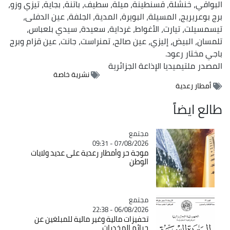
البواقي، خنشلة، قسنطينة، ميلة، سطيف، باتنة، بجاية، تيزي وزو،
برج بوعريريج، المسيلة، البويرة، المدية، الجلفة، عين الدفلى،
تيسمسيلت، تيارت، الأغواط، غرداية، سعيدة، سيدي بلعباس،
تلمسان، البيض، إليزي، عين صالح، تمنراست، جانت، عين قزام وبرج
باجي مختار رعود.
المصدر
ملتيميديا الإذاعة الجزائرية
نشرية خاصة
أمطار رعدية
طالع ايضاً
مجتمع
Catégorie
07/08/2026 - 09:31
موجة حر وأمطار رعدية على عديد ولايات
الوطن
مجتمع
Catégorie
06/08/2026 - 22:38
تحفيزات مالية وغير مالية للمبلغين عن
جرائم المخدرات