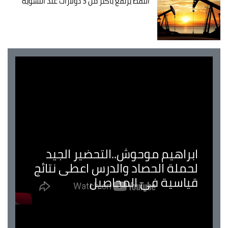
النفط يرتفع بأكثر من 3 دولارات عند التسوية
ابراهيم موحوش..التحضير الجيد
لحملة الحصاد والدرس اعطى نتائج
قياسية في المحاصيل