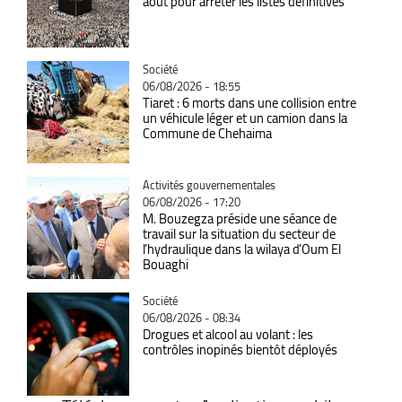
août pour arrêter les listes définitives
Catégorie
Société
06/08/2026 - 18:55
Tiaret : 6 morts dans une collision entre
un véhicule léger et un camion dans la
Commune de Chehaima
Catégorie
Activités gouvernementales
06/08/2026 - 17:20
M. Bouzegza préside une séance de
travail sur la situation du secteur de
l’hydraulique dans la wilaya d’Oum El
Bouaghi
Catégorie
Société
06/08/2026 - 08:34
Drogues et alcool au volant : les
contrôles inopinés bientôt déployés