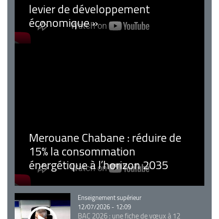
levier de développement
économique »
Merouane Chabane : réduire de
15% la consommation
énergétique à l’horizon 2035
Catégorie
Enseignement supérieur
12/07/2026 - 12:09
BAC 2026 : une fiche de vœux à 12