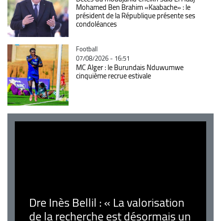
Mohamed Ben Brahim «Kaabache» : le
président de la République présente ses
condoléances
Catégorie
Football
07/08/2026 - 16:51
MC Alger : le Burundais Nduwumwe
cinquième recrue estivale
Dre Inès Bellil : « La valorisation
de la recherche est désormais un