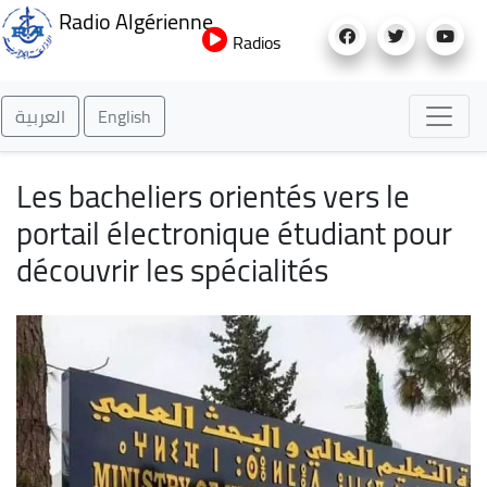
Aller
Radio Algérienne
au
Radios
contenu
principal
العربية
English
Les bacheliers orientés vers le
portail électronique étudiant pour
découvrir les spécialités