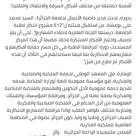
أهمية حمايتها من مختلف أشكال السرقة والانتهاك والتقليد".
بدوره, تحدث مدير حاضنة الأعمال لجامعة الجزائر3, السيد محمد
علي بوعشة, عن استقبال هيئته ل"612 مشروع ابتكار لطلبة
الجامعة, درستها اللجنة العلمية لانتقاء المشاريع", على أن يتم
تصنيف واختيار الأفكار المبتكرة لاحقا, مضيفا أن هذا المركز
المستحدث دوره "مرافقة الطلبة في كل مسار حماية أفكارهم و
مشاريعهم الابتكارية بما فيها مساعدتهم في التأكد أن هذه
الأفكار لم تطرح من قبل".
للإشارة, فإن المعهد الوطني لحماية الملكية والصناعية
والفكرية, هو مؤسسة عمومية تابعة لوزارة الصناعة, هدفه
تقديم خدمة عمومية لأجل التكوين والاهتمام بالملكية الصناعية
والفكرية بصفة عامة في الجزائر, ومرافقة المؤسسات والهيئات
العمومية من أجل التحكم في الملكية الصناعية والفكرية
ومحاربة مختلف ظواهر التقليد وكذا مرافقة المشاريع الابتكارية
للشباب الجزائري وطنيا ودوليا, كون الجزائر عضوة في المنظمة
العالمية للملكية الفكرية.
المصدر
ملتيميديا الإذاعة الجزائرية
وأج