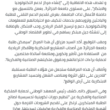
و تهدف هذه الاتفاقية إلى "إنشاء مركز لدعم التكنولوجيا
والابتكار", على مستوى جامعة الجزائر3, يعمل بالتنسيق مع
حاضنة الأعمال لذات الجامعة, بغرض تقديم الدعم التقني للطلبة
والباحثين وتزويدهم بخدمات تتكيف مع احتياجاتهم للمعلومات
والتكنولوجيا, دعم و ترسيخ الفكر الريادي وحب الابتكار, بالإضافة
إلى تنشئة جيل مبتكر يساهم في تطوير الاقتصاد الوطني.
وعقب التوقيع, أكد السيد مزراق أن هذا المركز "سيمكن طلبة
جامعة الجزائر3 من أصحاب المشاريع الابتكارية والأفكار الريادية
من الاستفادة من تأطير وتكوين ومتابعة أساتذة مختصين,
لحماية براءات اختراعاتهم وحقوق ملكيتهم الصناعية والفكرية".
وأضاف أن هذه المرافقة ستجعل من هؤلاء الطلبة مستقبلا
"قادرين على خلق الثروة ومناصب الشغل وتجسيد المشاريع
الابتكارية على أرض الواقع".
وفي السياق ذاته, كشف رئيس المعهد الوطني لحماية الملكية
الصناعية والفكرية عن "تنظيم دورات تكوينية تحسيسية لصالح
الطلبة المبتكرين, ترتكز على تقديم الشروحات اللازمة حول
أهمية الملكية الصناعية والفكرية وكيفيات تسجيلها, وكذا