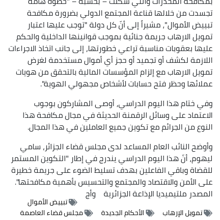
بمكافحة المخدرات والتي شكّلت – بحسبه – "خطوة هامة
تجسدت من خلالها قناعة المجتمع الدولي بضرورة مكافحة
تبييض الأموال"، مشيراً إلى أنّ كل دولة "توجب عليها اعتبار
تمويل الارهاب جريمة جنائية بموجب قوانينها الداخلية والحكم
عليها بعقوبات مناسبة تراعي خطورتها، إلى جانب اتخاذ الاجراءات
اللازمة لكشف أو تجميد أو حجز أي أموال مستخدمة لغرض
تمويل الارهاب مع إلزام المؤسسات المالية بالتحقق من هويات
عملائها وحظر فتح حسابات لأشخاص مجهولي الهوية".
وفي ختام هذا اليوم الدراسي، أوصى المشاركون بوجوب
الاعتماد على وسائل الرقمنة الحديثة في مجال مكافحة هذا
النوع من الجرائم مع تكوين جميع العاملين في هذا المجال.
وأوضح النائب العام المساعد لدى مجلس قضاء الجزائر، سامي
ليهوم، أنّ هذا اليوم الدراسي يندرج في إطار "التكوين المستمر
للقضاة وباقي الفاعلين بهدف تسليط الضوء على جريمة خطيرة
على الأمن والاقتصاد والمجتمع والتحسيس بأهمية مكافحتها".
المصدر
ملتيميديا الإذاعة الجزائرية
وأج
تبييض الأموال
تمويل الإرهاب
الأحكام الجديدة
مجلس قضاء العاصمة