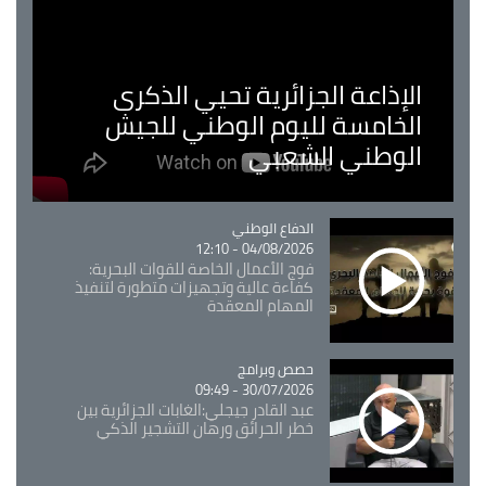
الإذاعة الجزائرية تحيي الذكرى
الخامسة لليوم الوطني للجيش
الوطني الشعبي
Catégorie
الدفاع الوطني
04/08/2026 - 12:10
فوج الأعمال الخاصة للقوات البحرية:
كفاءة عالية وتجهيزات متطورة لتنفيذ
المهام المعقدة
Catégorie
حصص وبرامج
30/07/2026 - 09:49
عبد القادر جيجلي:الغابات الجزائرية بين
خطر الحرائق ورهان التشجير الذكي