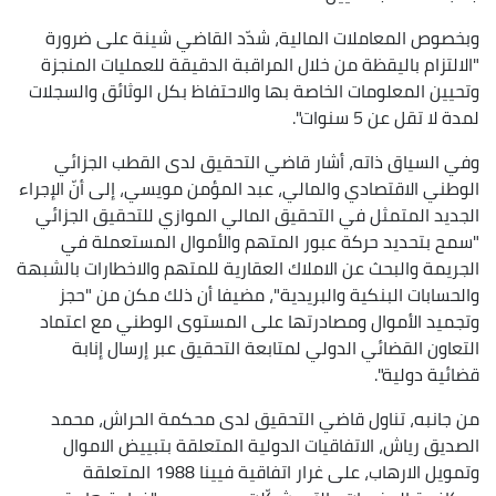
وبخصوص المعاملات المالية، شدّد القاضي شينة على ضرورة
"الالتزام باليقظة من خلال المراقبة الدقيقة للعمليات المنجزة
وتحيين المعلومات الخاصة بها والاحتفاظ بكل الوثائق والسجلات
لمدة لا تقل عن 5 سنوات".
وفي السياق ذاته، أشار قاضي التحقيق لدى القطب الجزائي
الوطني الاقتصادي والمالي، عبد المؤمن مويسي، إلى أنّ الإجراء
الجديد المتمثل في التحقيق المالي الموازي للتحقيق الجزائي
"سمح بتحديد حركة عبور المتهم والأموال المستعملة في
الجريمة والبحث عن الاملاك العقارية للمتهم والاخطارات بالشبهة
والحسابات البنكية والبريدية"، مضيفا أن ذلك مكن من "حجز
وتجميد الأموال ومصادرتها على المستوى الوطني مع اعتماد
التعاون القضائي الدولي لمتابعة التحقيق عبر إرسال إنابة
قضائية دولية".
من جانبه، تناول قاضي التحقيق لدى محكمة الحراش، محمد
الصديق رياش، الاتفاقيات الدولية المتعلقة بتبييض الاموال
وتمويل الارهاب، على غرار اتفاقية فيينا 1988 المتعلقة