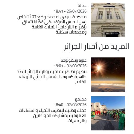
عدالة
Catégorie
26/07/2026 - 18:41
محكمة سيدي امحمد: وضع 07 أشخاص
رهن الحبس المؤقت في قضايا تتعلق
بإضرام النار داخل الأملاك الغابية
ومجمعات سكنية
المزيد من أخبار الجزائر
Catégorie
علوم وتكنولوجيا
07/08/2026 - 19:01
تنظيم تظاهرة علمية بولاية الجزائر لرصد
ظاهرة كسوف الشمس الجزئي الأربعاء
القادم
مجتمع
Catégorie
07/08/2026 - 18:40
حملة وطنية لتنظيف الأحياء والفضاءات
العمومية بمشاركة المواطنين
والجمعيات