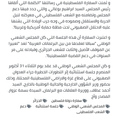
و ثمنت السفارة الفلسطينية في رسالتها "الكلمة التي ألقاها
رئيس المجلس, السيد ابراهيم بوغالي، والتي جدد فيها دعم
المجلس وتضامنه مع الشعب الفلسطيني في معركته لنيل
الحرية والاستقلال وصموده في وجه حرب الإبادة التي يشنها
عليه الاحتلال الصهيوني تحت مظلة حماية أمريكية وغربية".
و اعتبرت السفارة أن هذه الجلسة التي كان المجلس الشعبي
الوطني "سباقا لعقدها من بين البرلمانات العربية" تعد "تعبيرا
عن الموقف الأصيل والثابت للشعب الجزائري وقيادته على مر
السنوات في دعم القضية الفلسطينية".
و كان المجلس الشعبي الوطني قد عقد يوم الثلاثاء 31 أكتوبر
المنصرم جلسة استثنائية إثر التطورات الخطيرة جراء العدوان
الصهيوني على قطاع غزة والاراضي الفلسطينية المحتلة, وذلك
بحضور وزير الشؤون الخارجية والجالية الوطنية بالخارج, السيد
أحمد عطاف, ووزيرة العلاقات مع البرلمان, السيدة بسمة عزوار.
المصدر
وأج
سفارة دولة فلسطين
الجزائر
المجلس الشعبي الوطني
جلسة استثنائية
دعم
الشعب الفلسطيني