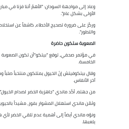
وعاد إلى مواجهة السودان: "الأهمّ أننا فزنا في مبا
الأولى بشكل عام".
وركّز على ضرورة تصحيح الأخطاء، كاشفاً عن استخلاصه
والتطور".
الصعوبة ستكون حاضرة
في مؤتمر صحفي، توقع "بيتكو"أن تكون الصعوبة ح
الخامسة.
وقال بيتكوفيتش إنّ الخيول يمتلكون منتخباً صلباً و
آخر الأنفاس.
من جهته، أكّد ماندي "جاهزية الخضر لصدام الخيول".
وثمّن ماندي استهلال المشوار بفوز، مشيداً بالحيوي
ونوّه ماندي أيضاً إلى أهمية عدم تلقي الخضر لأي 
يلعبها.