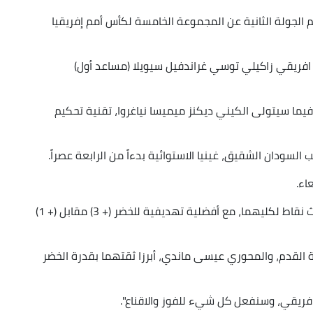
هة مساء هذا الأحد (18.30 سا) برسم الجولة الثانية عن المجموعة الخامسة لكأس أمم إفريقيا
 (38 سنة)، الدولي منذ 2014، الجنوب افريقي زاكيلي توسي غراندفيل سيويلا (مساعد أول)
فيما سيتولى الكيني ديكنز ميميسا نياغروا، تقنية تحكيم
سودان الشقيق، غينيا الاستوائية بدءاً من الرابعة عصراً.
ويتصدر منتخبا الجزائر وبوركينا فاسو المجموعة بثلاث نقاط لكليهما، مع أفضلية تهديفية للخضر (+ 3) مقابل (+ 1)
 القدم، والمحوري عيسى ماندي، أبرزا ثقتهما بقدرة الخضر
ريقي، وسنفعل كل شيء للفوز والاقناع".