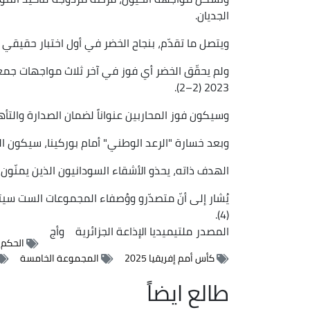
الجديان.
ويتصل ما تقدّم، بنجاح الخضر في أول اختبار حقيقي أ
ولم يحقّق الخضر أي فوز في آخر ثلاث مواجهات جمعت
2023 (2–2).
وسيكون فوز المحاربين عنواناً لضمان الصدارة والتأهل
وبعد خسارة "الرعد الوطني" أمام بوركينا، سيكون الغ
الهدف ذاته، يحذو الأشقاء السودانيون الذين يمنّون أ
يُشار إلى أنّ متصدّرو ووُصفاء المجموعات الست سيت
(4).
المصدر
ملتيميديا الإذاعة الجزائرية
وأج
الحكم ا
كأس أمم إفريقيا 2025
المجموعة الخامسة
طالع ايضاً