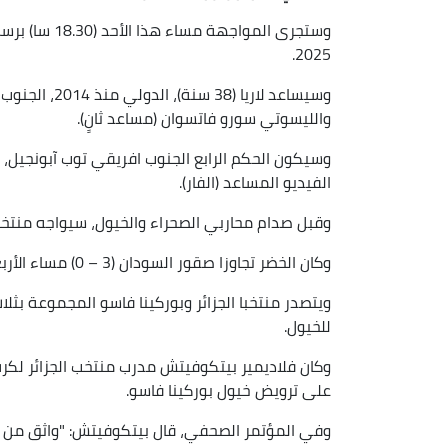
وستجرى المواج
2025.
وسيساعد لاريا
والليسوتي سورو فاتسوان (مساعد ثانٍ).
وسيكون الحكم الرابع الجنوب افريقي توب آبونجيل، 
الفيديو المساعد (الفار).
وقبل صدام محاربي الصحراء والخيول، سيواجه منتخب ال
وكان الخضر تجاوزا صقور السودان (3 – 0) مساء الأربعاء.
للخيول.
وكان فلاديمير بيتكوفيتش مدرب منتخب الجزائر لكرة
على ترويض خيول بوركينا فاسو.
وفي المؤتمر الصحفي، قال بيتكوفيتش: "واثق من ف