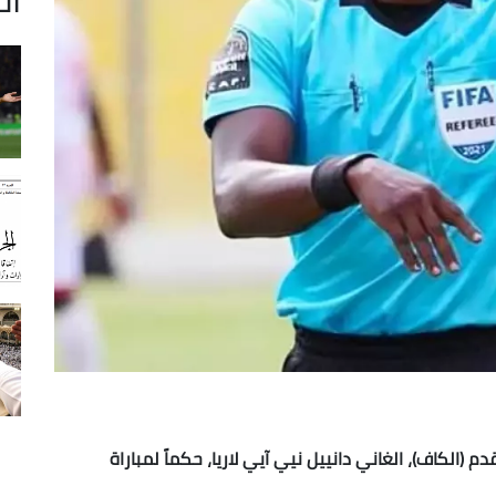
دم (الكاف)، الغاني دانييل نيي آيي لاريا، حكماً لمباراة