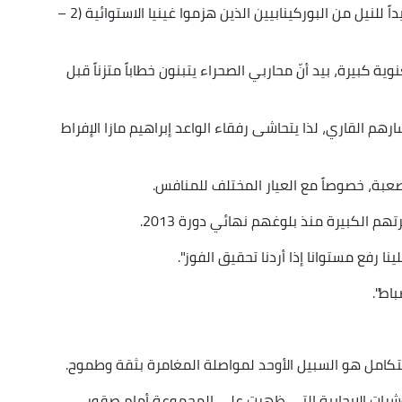
وتركّز تشكيلة فلاديمير بيتكوفيتش على التحضير جيداً للنيل من البوركينابيين الذين هزموا غينيا الاستوائية (2 –
 كبيرة، بيد أنّ محاربي الصحراء يتبنون خطاباً متزناً قبل
هم القاري، لذا يتحاشى رفقاء الواعد إبراهيم مازا الإفراط
 صعبة، خصوصاً مع العيار المختلف للمنافس.
م الكبيرة منذ بلوغهم نهائي دورة 2013.
ا رفع مستوانا إذا أردنا تحقيق الفوز".
اط".
المتكامل هو السبيل الأوحد لمواصلة المغامرة بثقة وطموح.
شرات الإيجابية التي ظهرت على المجموعة أمام صقور