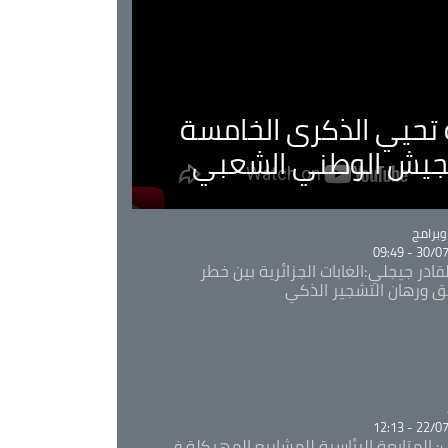
ية تحيي الذكرى الخامسة
لجيش الوطني الشعبي
Ca
برامج
30/07/20
قادر جيجلي:الغابات الجزائرية بين خطر
ئق ورهان التشجير الذكي
Ca
22/07/20
: المتابعة الرئاسية للمشاريع المهيكلة في