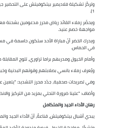
1).
ويحضّر زملاء القائد رياض محرز مدعومين بشحنة معنوية
مواجهة خصم عنيد.
ويدرك الخضر أنّ مباراة الأحد ستكون حاسمة في مسار
في الحماس.
وأمام الخيول ومدربهم براما تراوري، تلوح المقابلة
ويُعرف زملاء بانسي بصلابتهم وقوتهم البدنية وخبرته
وفي تصريحات صحفية، جدّد محرز التشديد: "يتعين علين
وأضاف: "علينا ضرورة التحلي بمزيد من التركيز والانضب
رهان الأداء الجيد والمتكامل
يبدي أشبال بيتكوفيتش، قناعةً، أنّ الأداء الجيد و
وتشكّل مواجهة الخيول، فرصة مزدوجة لتأكيد المؤ