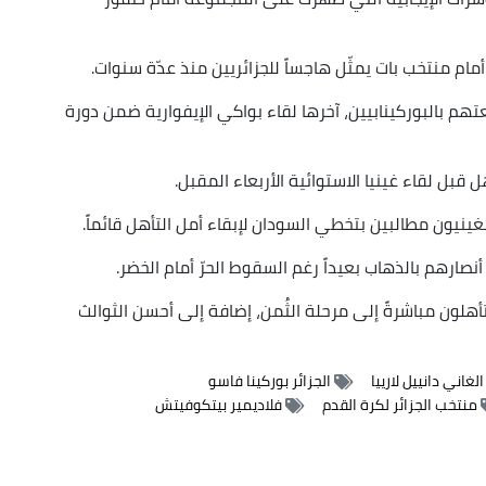
مام منتخب بات يمثّل هاجساً للجزائريين منذ عدّة سنوات.
هم بالبوركينابيين، آخرها لقاء بواكي الإيفوارية ضمن دورة
 قبل لقاء غينيا الاستوائية الأربعاء المقبل.
ينيون مطالبين بتخطي السودان لإبقاء أمل التأهل قائماً.
نصارهم بالذهاب بعيداً رغم السقوط الحرّ أمام الخضر.
أهلون مباشرةً إلى مرحلة الثُمن، إضافة إلى أحسن الثوالث
لغاني دانييل لارييا
الجزائر بوركينا فاسو
منتخب الجزائر لكرة القدم
فلاديمير بيتكوفيتش