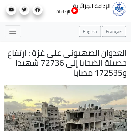
تجاوز
الإذاعة الجزائرية
إلى
الإذاعات
المحتوى
الرئيسي
English
Français
العدوان الصهيوني على غزة : ارتفاع
حصيلة الضحايا إلى 72736 شهيدا
و172535 مصابا