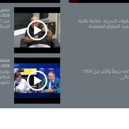
tégorie
حصص و
26 - 09:49
قوات البحرية: كفاءة عالية
عبد ال
فيذ المهام المعقدة
الحرا
اقتصاد
tégorie
26 - 12:13
المدير العام للغابات: 445 حريقاً وأكثر من 1500
بوحرب
حالي
قطاعي
لتنويع