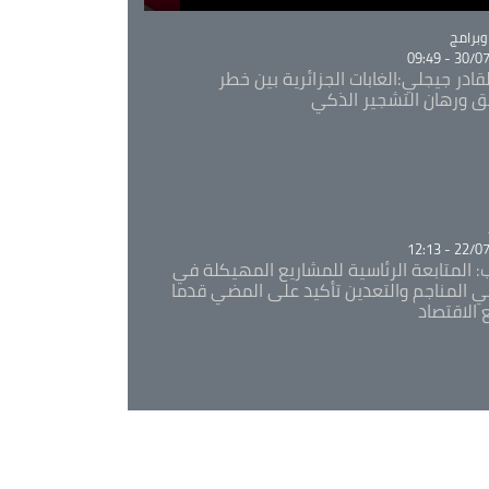
Ca
برامج
30/07/20
قادر جيجلي:الغابات الجزائرية بين خطر
ئق ورهان التشجير الذكي
Ca
22/07/20
: المتابعة الرئاسية للمشاريع المهيكلة في
 المناجم والتعدين تأكيد على المضي قدما
 الاقتصاد