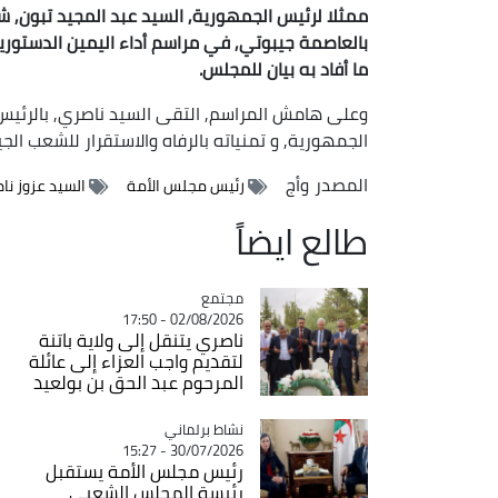
ممثلا لرئيس الجمهورية, السيد عبد المجيد تبون, ش
بالعاصمة جيبوتي, في مراسم أداء اليمين الدستورية
ما أفاد به بيان للمجلس.
وعلى هامش المراسم, التقى السيد ناصري, بالرئيس 
الجمهورية, و تمنياته بالرفاه والاستقرار للشعب الج
المصدر
وأج
رئيس مجلس الأمة
السيد عزوز نا
طالع ايضاً
مجتمع
Catégorie
02/08/2026 - 17:50
ناصري يتنقل إلى ولاية باتنة
لتقديم واجب العزاء إلى عائلة
المرحوم عبد الحق بن بولعيد
Catégorie
نشاط برلماني
30/07/2026 - 15:27
رئيس مجلس الأمة يستقبل
رئيسة المجلس الشعبي