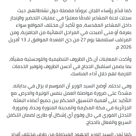
كما قدّم رؤساء اللجان عروضًا مفصلة حول نشاطاتهم، حيث
سجلت لجنة المشاعر تقدمًا معتبرًا في عمليات التحضير والإنجاز
داخل المشاعر المقدسة، مع تأكيد أن مختلف المواقع سواء
بعرفة أو منى أصبحت في المراحل النهائية من الجاهزية، ومن
المرتقب استلامها يوم 27 من ذي القعدة الموافق لـ 13 أفريل
2026 م.
وأكدت المعاينات أن كل الظروف التنظيمية واللوجستية مهيأة،
بما يضمن استقبال الحجاج في أحسن الظروف وتوفير الخدمات
اللازمة لهم خلال أداء المناسك.
وفي تدخله، أوضح السيد الوزير أن الموسم لا يزال في بداياته،
مشددًا على ضرورة مواصلة العمل بنفس الوتيرة والحرص، مع
التأكيد على أهمية التنسيق المحكم بين جميع أعضاء البعثة
الجزائرية في مكة المكرمة والمدينة المنورة وجدة، وضرورة
التدخل الفوري في حال وقوع أي إشكال أو طارئ لضمان التكفل
السريع والفعال بالحجاج.
كما ثمن السيد الوزير الجهود المبذولة من طرف مختلف أفراد