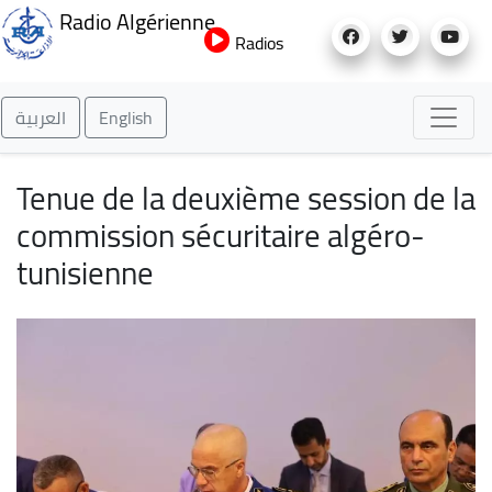
Aller
Radio Algérienne
au
Radios
contenu
principal
العربية
English
Tenue de la deuxième session de la
commission sécuritaire algéro-
tunisienne