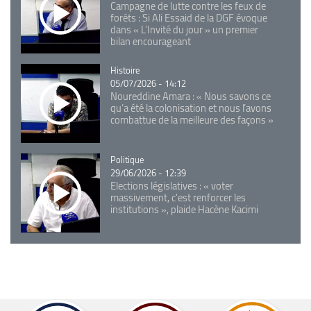
Campagne de lutte contre les feux de
forêts : Si Ali Essaid de la DGF évoque
dans « L'Invité du jour » un premier
bilan encourageant
Catégorie
Histoire
05/07/2026 - 14:12
Noureddine Amara : « Nous savons ce
qu’a été la colonisation et nous l’avons
combattue de la meilleure des façons »
Catégorie
Politique
29/06/2026 - 12:39
Elections législatives : « voter
massivement, c'est renforcer les
institutions », plaide Hacène Kacimi