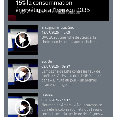
15% la consommation
énergétique à l’horizon 2035
Catégorie
Enseignement supérieur
12/07/2026 - 12:09
BAC 2026 : une fiche de vœux à 12
choix pour les nouveaux bacheliers
Catégorie
Société
09/07/2026 - 09:37
Campagne de lutte contre les feux de
forêts : Si Ali Essaid de la DGF évoque
dans « L'Invité du jour » un premier
bilan encourageant
Catégorie
Histoire
05/07/2026 - 14:12
Noureddine Amara : « Nous savons ce
qu’a été la colonisation et nous l’avons
combattue de la meilleure des façons »