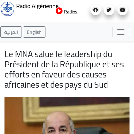
Aller
Radio Algérienne
au
Radios
contenu
principal
العربية
English
Le MNA salue le leadership du
Président de la République et ses
efforts en faveur des causes
africaines et des pays du Sud