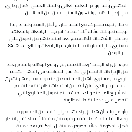
المهدي وليد، ووزير التعليم العالي والبحث العلمي، كمال بداري،
في إطار التكامل والتعاون الاستراتيجيين بين القطاعين.
و خلال ندوة مشتركة مع السيد بداري، أعلن السيد وليد عن قرار
توجيه تمويلات وكالة أناد "حصريا" لخريجي الجامعات والمعاهد
وحاملي الشهادات الأكاديمية، بعد استفادتهم من تكوين على
مستوى ديار المقاولاتية المتواجدة بالجامعات والبالغ عددها 84
عبر الوطن.
وجاء الإجراء الجديد "بعد التدقيق في واقع الوكالة والقيام بعدد
من الإجراءات الرامية إلى تكريس الشفافية في الجهاز، بهدف
الرفع من مستوى تأهيل المستفيدين منه و تحسين مهاراتهم "،
حسب الوزير الذي أعلن أيضا عن استحداث نظام تنقيط لتقييم
المشاريع المراد تمويلها، حيث سيتم تمويل المشاريع التي
تتحصل على عدد النقاط المطلوبة.
وأوضح وليد أن هذا الإجراء يهدف إلى "الحد من المحسوبية
ومعالجة الملفات بطريقة موضوعية"، مضيفا أنه جاء "في انتظار
فصل الحكومة نهائيا خصوص مستقبل الوكالة، بعد عملية