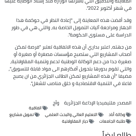
المعاينة والتدقيق التي باشرتها الوزارة منذ إسناد الوصاية عليها
في شهر أكتوبر 2022".
وقد أفضت هذه المعاينة إلى "إعادة النظر في حوكمة هذا
الجهاز ومراجعة آليات التمويل الخاصة به، والتي هي في طور
الدراسة على مستوى الحكومة".
من جهته، اعتبر بداري أن هذه الاتفاقية تعتبر "فرصة تمكن
أصحاب المشاريع التي ستصبح مؤسسات مصغرة أو صغيرة أو
صغيرة جدا من دعم الوكالة الوطنية لدعم وتنمية المقاولاتية،
والتي تقوم بدورها بتحويل أفكارهم الى مواد قابلة للتسويق"،
مضيفا "أن هذه المشاريع تمكن الطالب الجزائري من ان يصبح
فاعلا في التنمية الاقتصادية و خلق مناصب للشغل".
المصدر
ملتيميديا الإذاعة الجزائرية
وأج
اتفاقية
وكالة أناد
التعليم العالي والبحث العلمي
تمويل مشاريع
طلبة الجامعات
ديار المقاولاتية
طالع ايضاً