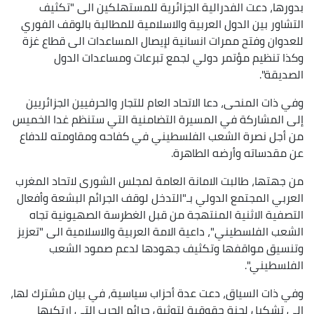
بدورها، دعت الفدرالية الجزائرية للمستهلكين الى "تكثيف
التشاور بين الدول العربية والاسلامية للمطالبة بالوقف الفوري
للعدوان وفتح ممرات انسانية لإيصال المساعدات الى قطاع غزة
وكذا تنظيم مؤتمر دولي لجمع تبرعات ومساعدات الدول
الصديقة".
وفي ذات المنحى، دعا الاتحاد العام للتجار والحرفيين الجزائريين
إلى المشاركة في المسيرة التضامنية التي ستنظم غدا الخميس
من أجل نصرة الشعب الفلسطيني في كفاحه ومقاومته للدفاع
عن مقدساته وأرضه الطاهرة.
من جهتها، طالبت الامانة العامة لمجلس الشورى لاتحاد المغرب
العربي المجتمع الدولي بـ"التدخل لوقف الجرائم البشعة وأفعال
التصفية الاثنية المنتهجة من قبل الغطرسة الصهيونية تجاه
الشعب الفلسطيني"، داعية الامة العربية والاسلامية الى "تعزيز
وتنسيق مواقفها وتكثيف جهودها لدعم صمود الشعب
الفلسطيني".
وفي ذات السياق، دعت عدة أحزاب سياسية، في بيان مشترك لها،
الى تشكيل لجنة حقوقية لتوثيق جرائم الحرب التي ارتكبها