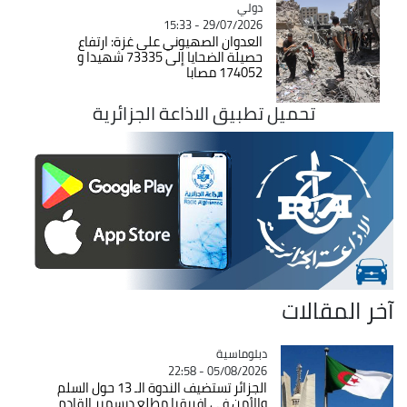
دولي
Catégorie
29/07/2026 - 15:33
العدوان الصهيوني على غزة: ارتفاع
حصيلة الضحايا إلى 73335 شهيدا و
174052 مصابا
تحميل تطبيق الاذاعة الجزائرية
آخر المقالات
Catégorie
دبلوماسية
05/08/2026 - 22:58
الجزائر تستضيف الندوة الـ 13 حول السلم
والأمن في إفريقيا مطلع ديسمبر القادم