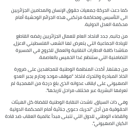
كما دعت الحركة جمعيات حقوق الإنسان والمحامين الجزائريين
الى التأسيس ومحاكمة مرتكبي هذه الجرائم الوحشية أمام
محكمة العدل الدولية.
من جانبه، جدد الاتحاد العام للعمال الجزائريين رفضه القاطع
للإبادة الجماعية التي يتعرض لها الشعب الفلسطيني الاعزل،
مناشدا كافة الاطارات النقابية والعمال للخروج في المسيرة
التضامنية التي ستنظم غدا الخميس بالعاصمة.
من جهتها، أكدت المنظمة الوطنية للمجاهدين على ضرورة
اتخاذ المبادرة والتحرك لاتخاذ "موقف موحد وحازم يجبر العدو
الصهيوني على ايقاف عدوانه الذي بلغ درجة من الهمجية لم
تعرفها البشرية عبر مختلف مراحل تاريخها".
وفي ذات السياق، ناشدت النقابة الوطنية للقضاة كل الهيئات
الحقوقية من أجل "تحريك دعوى جنائية أمام المحكمة الدولية
والقضاء الوطني للدول التي تتبنى مبدأ عالمية العقاب ضد قادة
الكيان الصهيوني".