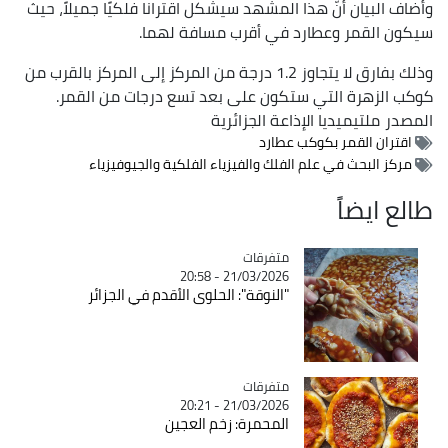
وأضاف البيان أنّ هذا المشهد سيشكل اقترانا فلكيًا جميلاً، حيث
سيكون القمر وعطارد في أقرب مسافة لهما.
وذلك بفارق لا يتجاوز 1.2 درجة من المركز إلى المركز بالقرب من
كوكب الزهرة التي ستكون على بعد تسع درجات من القمر.
المصدر
ملتيميديا الإذاعة الجزائرية
اقتران القمر بكوكب عطارد
مركز البحث في علم الفلك والفيزياء الفلكية والجيوفيزياء
طالع ايضاً
متفرقات
Catégorie
21/03/2026 - 20:58
"النوقة": الحلوى الأقدم في الجزائر
متفرقات
Catégorie
21/03/2026 - 20:21
المحمرة: زخم العجين