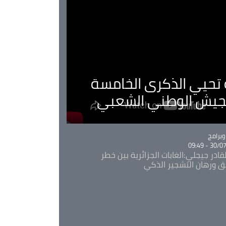
ية تحيي الذكرى الخامسة
لجيش الوطني الشعبي
Ca
برامج
30/07/20
قادر جيجلي:الغابات الجزائرية بين خطر
ئق ورهان التشجير الذكي
Ca