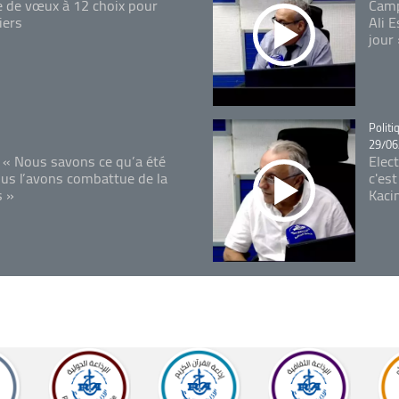
e de vœux à 12 choix pour
Camp
iers
Ali 
jour
Catégo
Politi
29/06
 « Nous savons ce qu’a été
Elec
ous l’avons combattue de la
c'est
s »
Kaci