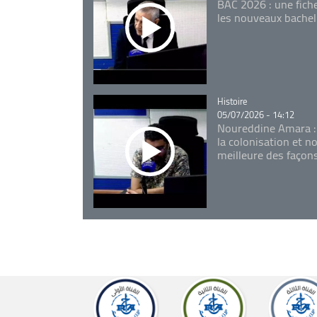
BAC 2026 : une fich
les nouveaux bachel
Catégorie
Histoire
05/07/2026 - 14:12
Noureddine Amara :
la colonisation et n
meilleure des façon