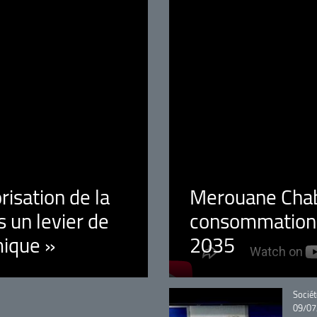
orisation de la
Merouane Chaba
 un levier de
consommation é
ique »
2035
Catégo
Sociét
09/07