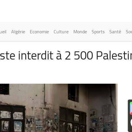
Aller
au
contenu
principal
in navigation
ueil
Algérie
Economie
Culture
Monde
Sports
Santé
Soc
niste interdit à 2 500 Palest