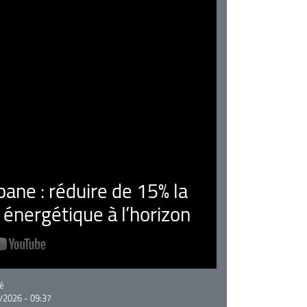
ne : réduire de 15% la
nergétique à l’horizon
rie
é
/2026 - 09:37