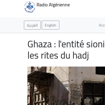
Radio Algérienne
Ma
العربية
English
Acc
Ghaza : l'entité sio
les rites du hadj