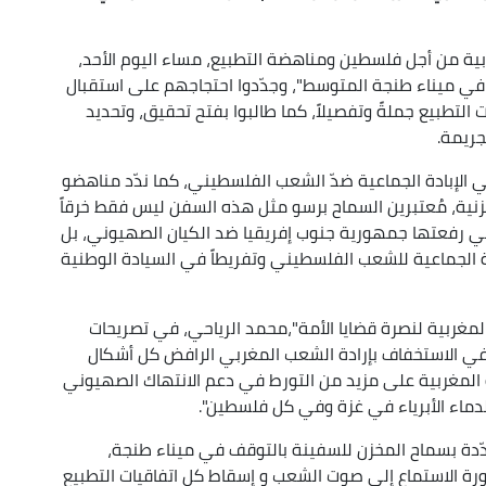
ية من أجل فلسطين ومناهضة التطبيع، مساء اليوم الأحد،
 في ميناء طنجة المتوسط"، وجدّدوا احتجاجهم على استقبال
التطبيع جملةً وتفصيلاً، كما طالبوا بفتح تحقيق، وتحديد
جريمة.
في الإبادة الجماعية ضدّ الشعب الفلسطيني، كما ندّد مناهضو
زنية، مُعتبرين السماح برسو مثل هذه السفن ليس فقط خرقاً
لتي رفعتها جمهورية جنوب إفريقيا ضد الكيان الصهيوني، بل
 الجماعية للشعب الفلسطيني وتفريطاً في السيادة الوطنية
مغربية لنصرة قضايا الأمة"،محمد الرياحي، في تصريحات
في الاستخفاف بإرادة الشعب المغربي الرافض كل أشكال
ة المغربية على مزيد من التورط في دعم الانتهاك الصهيوني
 لدماء الأبرياء في غزة وفي كل فلسطين".
دّدة بسماح المخزن للسفينة بالتوقف في ميناء طنجة،
رة الاستماع إلى صوت الشعب و إسقاط كل اتفاقيات التطبيع