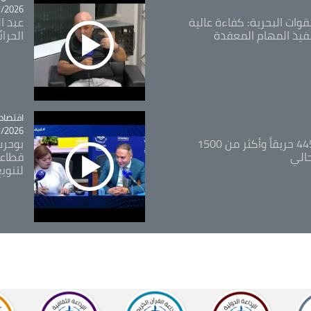
26 - 09:49
قوات البحرية: كفاءة عالية
عبد ال
فيذ المهام المعقدة
الحرا
اقتصاد
tégorie
26 - 12:13
المدير العام للغابات: 445 حريقاً وأكثر من 1500
بوحرب
حالي
قطاعي
لتنويع