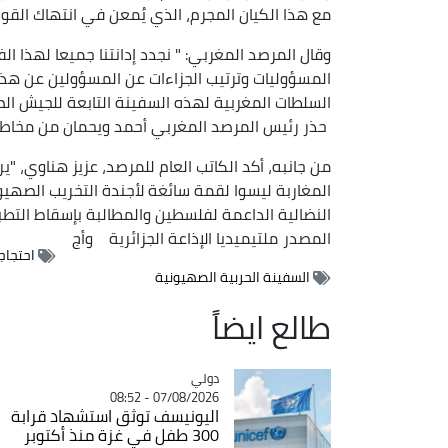
مع هذا الكيان المجرم، الذي يُمعن في انتهاك القوان
وقال المرصد المغربي: " نجدد إدانتنا جميعا لهذا ال
المسؤوليات وترتيب الجزاءات عن المسؤولين عن هذ
السلطات المغربية لهذه السفينة التابعة للجيش الص
حذر رئيس المرصد المغربي أحمد ويحمان من مخاطر الت
من جانبه، أكد الكاتب العام للمرصد، عزيز هناوي، 
المغاربة ليسوا لقمة سائغة لأجندة التخريب الصهي
النضالية الداعمة لفلسطين والمطالبة بإسقاط التطبي
المصدر
ملتيميديا الإذاعة الجزائرية
وأج
احتجاج
السفينة الحربية الصهيونية
طالع ايضاً
دولي
Catégorie
07/08/2026 - 08:52
اليونيسف توثق استشهاد قرابة
300 طفل في غزة منذ أكتوبر