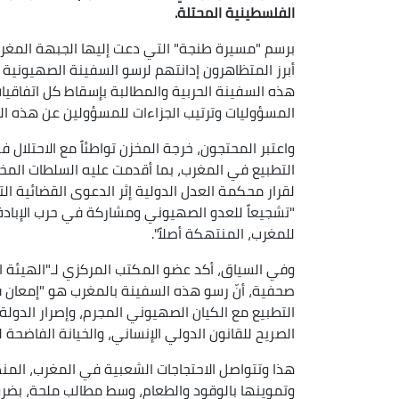
الفلسطينية المحتلة.
برسم "مسيرة طنجة" التي دعت إليها الجبهة المغرب
أبرز المتظاهرون إدانتهم لرسو السفينة الصهيونية
هذه السفينة الحربية والمطالبة بإسقاط كل اتفاقيات 
المسؤوليات وترتيب الجزاءات للمسؤولين عن هذه ال
واعتبر المحتجون، خرجة المخزن تواطئاً مع الاحتلال 
التطبيع في المغرب، بما أقدمت عليه السلطات المخ
لقرار محكمة العدل الدولية إثر الدعوى القضائية ا
"تشجيعاً للعدو الصهيوني ومشاركة في حرب الإبادة
للمغرب، المنتهكة أصلاً".
وفي السياق، أكد عضو المكتب المركزي لـ"الهيئة ال
صحفية، أنّ رسو هذه السفينة بالمغرب هو "إمعان 
التطبيع مع الكيان الصهيوني المجرم، وإصرار الدول
الصريح للقانون الدولي الإنساني، والخيانة الفاضحة
هذا وتتواصل الاحتجاجات الشعبية في المغرب، المن
وتموينها بالوقود والطعام، وسط مطالب ملحة، بضرو