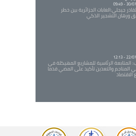
30/07/20
قادر جيجلي:الغابات الجزائرية بين خطر
ئق ورهان التشجير الذكي
Ca
22/07/20
: المتابعة الرئاسية للمشاريع المهيكلة في
 المناجم والتعدين تأكيد على المضي قدما
 الاقتصاد